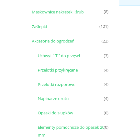
Maskownice nakrętek i śrub
(8)
Zaślepki
(121)
Akcesoria do ogrodzeń
(22)
Uchwyt " T " do przęseł
(3)
Przelotki przykręcane
(4)
Przelotki rozporowe
(4)
Napinacze drutu
(4)
Opaski do słupków
(0)
Elementy pomocnicze do opasek 20
(0)
mm