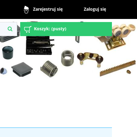
Zaloguj się
Zarejestruj się
Koszyk:
(pusty)