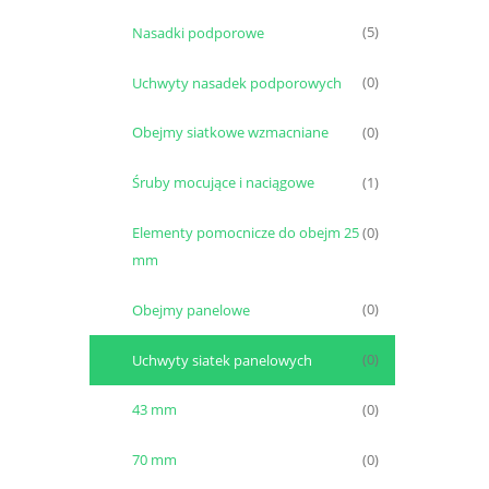
Nasadki podporowe
(5)
Uchwyty nasadek podporowych
(0)
Obejmy siatkowe wzmacniane
(0)
Śruby mocujące i naciągowe
(1)
Elementy pomocnicze do obejm 25
(0)
mm
Obejmy panelowe
(0)
Uchwyty siatek panelowych
(0)
43 mm
(0)
70 mm
(0)